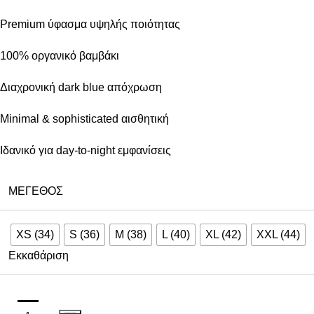
Premium ύφασμα υψηλής ποιότητας
100% οργανικό βαμβάκι
Διαχρονική dark blue απόχρωση
Minimal & sophisticated αισθητική
Ιδανικό για day-to-night εμφανίσεις
ΜΈΓΕΘΟΣ
XS (34)
S (36)
M (38)
L (40)
XL (42)
XXL (44)
Εκκαθάριση
ΠΡΟΣΘΉΚΗ ΣΤΟ ΚΑΛΆΘΙ