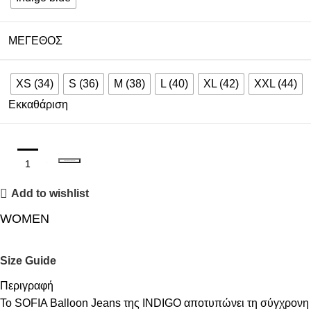
ΜΈΓΕΘΟΣ
XS (34)
S (36)
M (38)
L (40)
XL (42)
XXL (44)
Εκκαθάριση
ΠΡΟΣΘΉΚΗ ΣΤΟ ΚΑΛΆΘΙ
Add to wishlist
WOMEN
Size Guide
Περιγραφή
Το SOFIA Balloon Jeans της INDIGO αποτυπώνει τη σύγχρονη