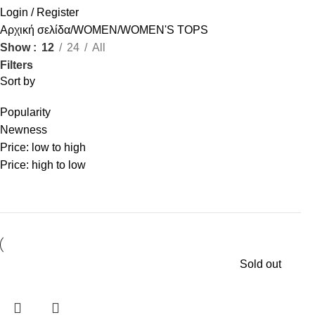
Login / Register
Αρχική σελίδα
WOMEN
WOMEN'S TOPS
Show
12
24
All
Filters
Sort by
Popularity
Newness
Price: low to high
Price: high to low
Sold out