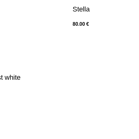
Stella
80.00
€
t white