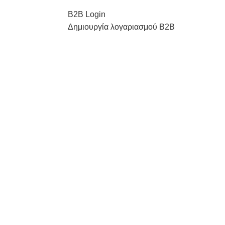
Β2Β Login
Δημιουργία λογαριασμού Β2Β