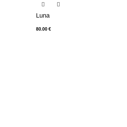
Luna
80.00
€