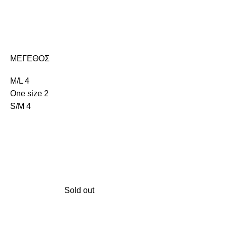
ΜΕΓΕΘΟΣ
M/L
4
One size
2
S/M
4
Sold out