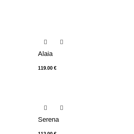
Alaia
119.00
€
Serena
112.00
€