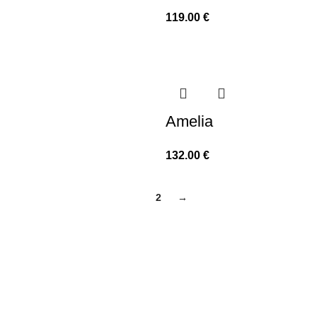
119.00
€
Amelia
132.00
€
1
2
→