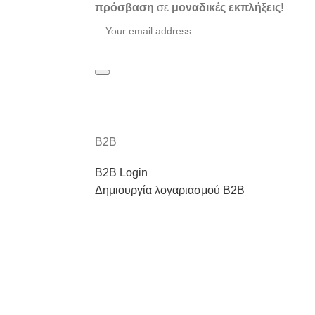
πρόσβαση
σε
μοναδικές εκπλήξεις!
Β2Β
Β2Β Login
Δημιουργία λογαριασμού Β2Β