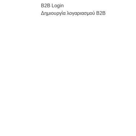
Β2Β Login
Δημιουργία λογαριασμού Β2Β