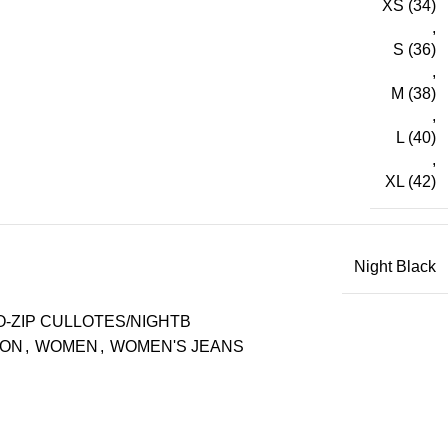
XS (34)
,
S (36)
,
M (38)
,
L (40)
,
XL (42)
Night Black
O-ZIP CULLOTES/NIGHTB
ION
,
WOMEN
,
WOMEN'S JEANS