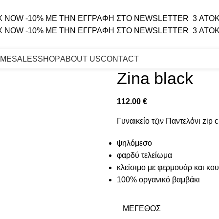
X NOW
-10% ΜΕ ΤΗΝ ΕΓΓΡΑΦΗ ΣΤΟ NEWSLETTER
3 ΑΤΟΚ
X NOW
-10% ΜΕ ΤΗΝ ΕΓΓΡΑΦΗ ΣΤΟ NEWSLETTER
3 ΑΤΟΚ
ME
SALES
SHOP
ABOUT US
CONTACT
Zina black
112.00
€
Γυναικείο τζιν Παντελόνι zip c
ψηλόμεσο
φαρδύ τελείωμα
κλείσιμο με φερμουάρ και κο
100% οργανικό βαμβάκι
ΜΈΓΕΘΟΣ