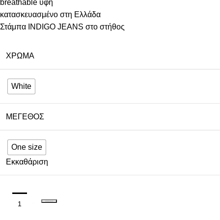
breathable υφή
κατασκευασμένο στη Ελλάδα
Στάμπα INDIGO JEANS στο στήθος
ΧΡΏΜΑ
White
ΜΈΓΕΘΟΣ
One size
Εκκαθάριση
ΠΡΟΣΘΉΚΗ ΣΤΟ ΚΑΛΆΘΙ