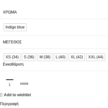
ΧΡΏΜΑ
Indigo blue
ΜΈΓΕΘΟΣ
XS (34)
S (36)
M (38)
L (40)
XL (42)
XXL (44)
Εκκαθάριση
ΠΡΟΣΘΉΚΗ ΣΤΟ ΚΑΛΆΘΙ
Add to wishlist
Περιγραφή