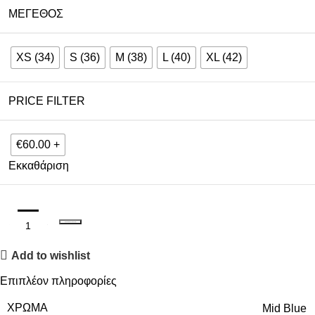
ΜΈΓΕΘΟΣ
XS (34)
S (36)
M (38)
L (40)
XL (42)
PRICE FILTER
€60.00 +
Εκκαθάριση
ΠΡΟΣΘΉΚΗ ΣΤΟ ΚΑΛΆΘΙ
Add to wishlist
Επιπλέον πληροφορίες
ΧΡΏΜΑ
Mid Blue