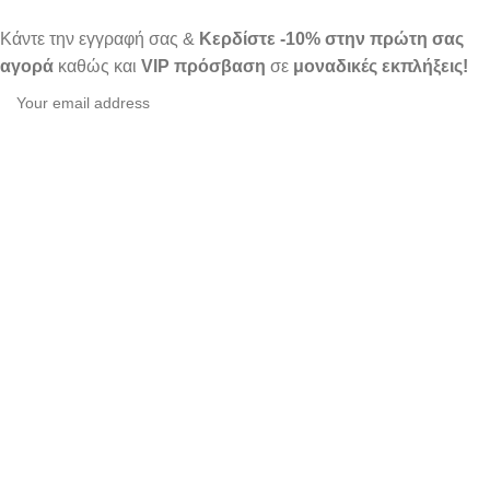
Κάντε την εγγραφή σας &
Κερδίστε -10% στην πρώτη σας
αγορά
καθώς και
VIP πρόσβαση
σε
μοναδικές εκπλήξεις!
Β2Β
Β2Β Login
Δημιουργία λογαριασμού Β2Β
Indigo Jeans
2024. All rights reserved. Design by
The
Jokers
.