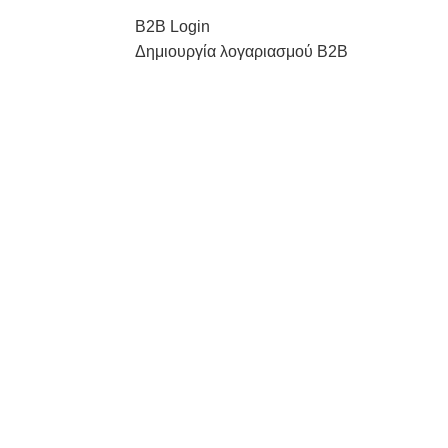
Β2Β Login
Δημιουργία λογαριασμού Β2Β