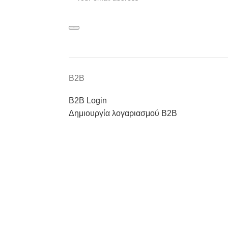
Β2Β
Β2Β Login
Δημιουργία λογαριασμού Β2Β