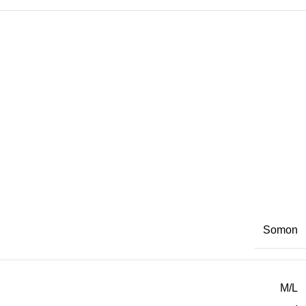
Somon
M/L
,