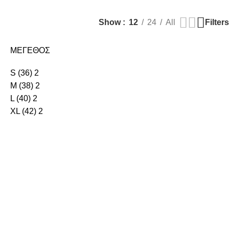
Filters
Show
12
24
All
ΜΕΓΕΘΟΣ
S (36)
2
M (38)
2
L (40)
2
XL (42)
2