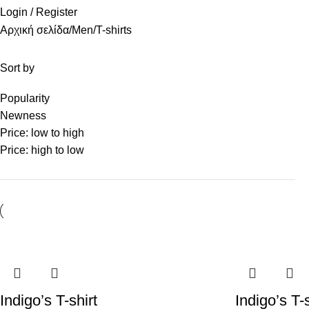
Login / Register
Αρχική σελίδα
Men
T-shirts
Sort by
Popularity
Newness
Price: low to high
Price: high to low
Indigo’s T-shirt
Indigo’s T-s