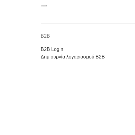
Β2Β
Β2Β Login
Δημιουργία λογαριασμού Β2Β