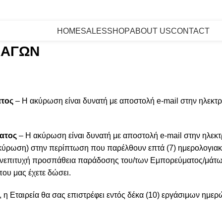
-10% ΜΕ ΤΗΝ ΕΓΓΡΑΦΗ ΣΤΟ NEWSLETTER
3 ΑΤΟΚΕΣ 
HOME
SALES
SHOP
ABOUT US
CONTACT
ΛΑΓΩΝ
ατος
– Η ακύρωση είναι δυνατή με αποστολή e-mail στην ηλεκτ
ματος
– Η ακύρωση είναι δυνατή με αποστολή e-mail στην ηλεκ
η ακύρωση) στην περίπτωση που παρέλθουν επτά (7) ημερολογι
ό ανεπιτυχή προσπάθεια παράδοσης του/των Εμπορεύματος/μάτω
που μας έχετε δώσει.
 η Εταιρεία θα σας επιστρέφει εντός δέκα (10) εργάσιμων ημε