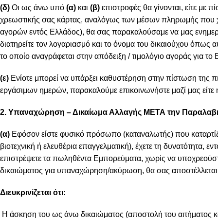
(δ)
Οι ως άνω υπό
(α)
και
(β)
επιστροφές θα γίνονται, είτε με 
χρεωστικής σας κάρτας, αναλόγως των μέσων πληρωμής που χρ
αγορών εντός Ελλάδος), θα σας παρακαλούσαμε να μας ενημερ
διατηρείτε τον λογαριασμό και το όνομα του δικαιούχου όπως α
το οποίο αναγράφεται στην απόδειξη / τιμολόγιο αγοράς για το
(ε)
Ενίοτε μπορεί να υπάρξει καθυστέρηση στην πίστωση της πι
εργάσιμων ημερών, παρακαλούμε επικοινωνήστε μαζί μας είτε 
2. Υπαναχώρηση – Δικαίωμα Αλλαγής ΜΕΤΑ την Παραλαβ
(α)
Εφόσον είστε φυσικό πρόσωπο (καταναλωτής) που καταρτίζε
βιοτεχνική ή ελευθέρια επαγγελματική), έχετε τη δυνατότητα
επιστρέψετε τα πωληθέντα Εμπορεύματα, χωρίς να υποχρεούστε
δικαιώματος για υπαναχώρηση/ακύρωση, θα σας αποστέλλεται
Διευκρινίζεται ότι:
Η άσκηση του ως άνω δικαιώματος (αποστολή του αιτήματος κ