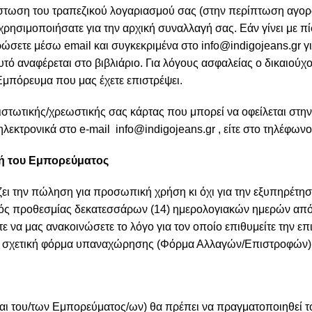
πίστωση του τραπεζικού λογαριασμού σας (στην περίπτωση αγορώ
ησιμοποιήσατε για την αρχική συναλλαγή σας. Εάν γίνει με π
ώσετε μέσω email και συγκεκριμένα στο
info@indigojeans.gr
γι
υτό αναφέρεται στο βιβλιάριο. Για λόγους ασφαλείας ο δικαιού
 Εμπόρευμα που μας έχετε επιστρέψει.
στωτικής/χρεωστικής σας κάρτας που μπορεί να οφείλεται στην 
ηλεκτρονικά στο e-mail
info@indigojeans.gr
, είτε στο τηλέφων
ή του Εμπορεύματος
ι την πώληση για προσωπική χρήση κι όχι για την εξυπηρέτηση
, εντός προθεσμίας δεκατεσσάρων (14) ημερολογιακών ημερών 
 να μας ανακοινώσετε το λόγο για τον οποίο επιθυμείτε την 
 σχετική φόρμα υπαναχώρησης (Φόρμα Αλλαγών/Επιστροφών), 
αι του/των Εμπορεύματος/ων) θα πρέπει να πραγματοποιηθεί τ