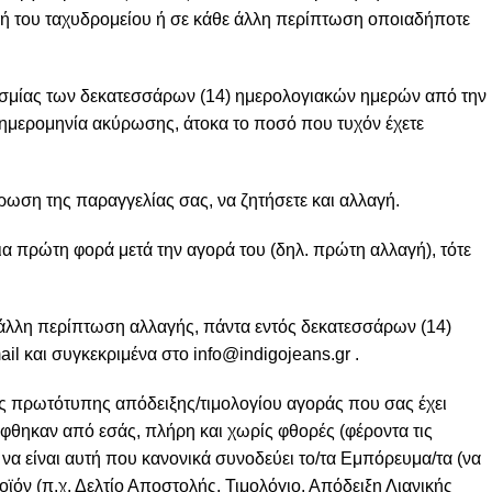
ή του ταχυδρομείου ή σε κάθε άλλη περίπτωση οποιαδήποτε
σμίας των δεκατεσσάρων (14) ημερολογιακών ημερών από την
 ημερομηνία ακύρωσης, άτοκα το ποσό που τυχόν έχετε
ωση της παραγγελίας σας, να ζητήσετε και αλλαγή.
α πρώτη φορά μετά την αγορά του (δηλ. πρώτη αλλαγή), τότε
άλλη περίπτωση αλλαγής, πάντα εντός δεκατεσσάρων (14)
il και συγκεκριμένα στο
info@indigojeans.gr
.
ς πρωτότυπης απόδειξης/τιμολογίου αγοράς που σας έχει
φθηκαν από εσάς, πλήρη και χωρίς φθορές (φέροντα τις
υς να είναι αυτή που κανονικά συνοδεύει το/τα Εμπόρευμα/τα (να
οϊόν (π.χ. Δελτίο Αποστολής, Τιμολόγιο, Απόδειξη Λιανικής