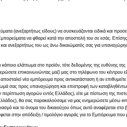
ύματα (ανεξαρτήτως είδους) να συσκευάζονται ειδικά και προσ
Εμπορεύματα να φθαρεί κατά την αποστολή του σε εσάς. Επίση
και ανεξαρτήτως του ως άνω δικαιώματός σας για υπαναχώρηση 
 κάποιο ελάττωμα στο προϊόν, τότε δεδομένης της ευθύνης της
μερώσετε επικοινωνώντας μαζί μας στο τηλέφωνο του κέντρου 
ς αποσταλεί νέο εμπόρευμα προς αντικατάσταση ή αν επιθυμείτ
αίωμά σας προς υπαναχώρηση και επιστροφή των καταβληθέντ
ην περίπτωση αγορών εντός Ελλάδος), είτε με πίστωση της πιστω
λλάδος), θα σας παρακαλούσαμε να μας ενημερώσετε μέσω ema
ιασμό και το όνομα του δικαιούχου όπως αυτό αναφέρεται στο β
εται στην απόδειξη / τιμολόγιο αγοράς για το Εμπόρευμα που μ